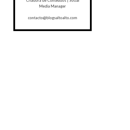
Criadora de Conteúdos | Social
Media Manager
contacto@blogsaltoalto.com