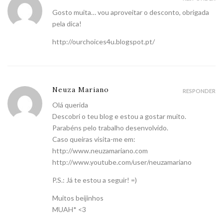
Gosto muita… vou aproveitar o desconto, obrigada
pela dica!
http://ourchoices4u.blogspot.pt/
Neuza Mariano
RESPONDER
Olá querida
Descobri o teu blog e estou a gostar muito.
Parabéns pelo trabalho desenvolvido.
Caso queiras visita-me em:
http://www.neuzamariano.com
http://www.youtube.com/user/neuzamariano
P.S.: Já te estou a seguir! =)
Muitos beijinhos
MUAH* <3