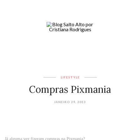
LIFESTYLE
Compras Pixmania
JANEIRO 29, 2013
Já alguma vez fizeram compras na Pixmania?