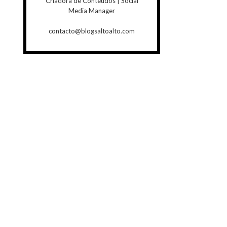
Criadora de Conteúdos | Social
Media Manager
contacto@blogsaltoalto.com