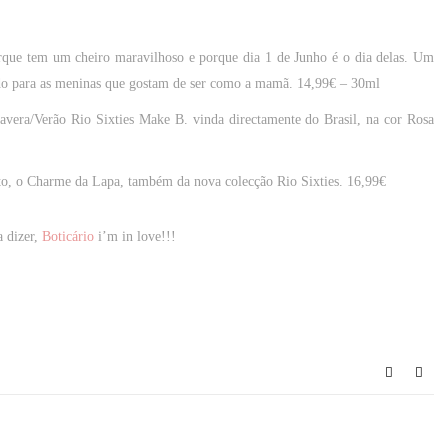
orque tem um cheiro maravilhoso e porque dia 1 de Junho é o dia delas.
Um
do para as meninas que gostam de ser como a mamã.
14,99€ – 30ml
vera/Verão Rio Sixties Make B. vinda directamente do Brasil, na cor
Rosa
to, o Charme da Lapa
, também da nova colecção Rio Sixties.
16,99€
 dizer,
Boticário
i’m in love!!!