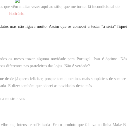
s que vêm muitas vezes aqui ao sítio, que me tornei fã incondicional do
Boticário
.
utos mas não ligava muito. Assim que os comecei a testar “à séria” fiquei
odos os meses trazer alguma novidade para Portugal. Isso é óptimo. Nós
as diferentes nas prateleiras das lojas. Não é verdade?
e desde já quero felicitar, porque tem a meninas mais simpáticas de sempre.
nada. E dizer também que adorei as novidades deste mês.
o a mostrar-vos:
vibrante, intensa e sofisticada.
Era o produto que faltava na linha Make B.