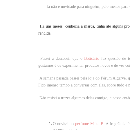
Já não é novidade para ninguém, pelo menos para o
Há uns meses, conhecia a marca, tinha até alguns prod
rendida.
Passei a descobrir que o
Boticário
faz questão de t
gostamos é de experimentar produtos novos e de ver cois
A semana passada passei pela loja do Fórum Algarve, qu
Fico imenso tempo a conversar com elas, sobre tudo e 
Não resisti a trazer algumas delas comigo, e passo entã
O novíssimo
perfume Make B.
A fragrância é 