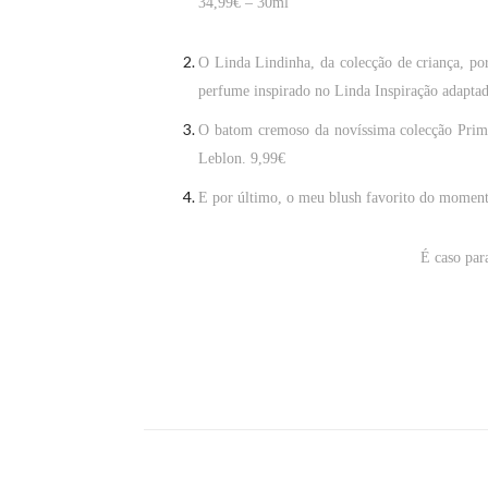
34,99€ – 30ml
O
Linda Lindinha
, da colecção de criança, p
perfume inspirado no Linda Inspiração adapta
O
batom cremoso
da novíssima colecção Prima
Leblon
.
9,99€
E por último, o meu
blush favorito do momen
É caso para