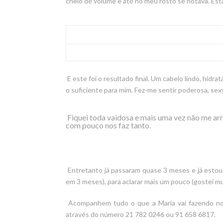
cheio de volume e até no meu rosto se notava. Esta
E este foi o resultado final. Um cabelo lindo, hidr
o suficiente para mim. Fez-me sentir poderosa, se
Fiquei toda vaidosa e mais uma vez não me ar
com pouco nos faz tanto.
Entretanto já passaram quase 3 meses e já estou a
em 3 meses), para aclarar mais um pouco (gostei mu
Acompanhem tudo o que a Maria vai fazendo no
através do número 21 782 0246 ou 91 658 6817.