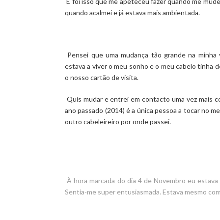
E foi isso que me apeteceu fazer quando me mudei
quando acalmei e já estava mais ambientada.
Pensei que uma mudança tão grande na minha vi
estava a viver o meu sonho e o meu cabelo tinha 
o nosso cartão de visita.
Quis mudar e entrei em contacto uma vez mais c
ano passado (2014) é a única pessoa a tocar no m
outro cabeleireiro por onde passei.
À hora marcada do dia 4 de Novembro eu estava 
Sentia-me super entusiasmada. Estava mesmo com