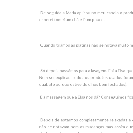
De seguida a Maria aplicou no meu cabelo o produ
esperei tomei um chá e li um pouco.
Quando tirámos as platinas não se notava muito mas 
Só depois passámos para a lavagem. Foi a Elsa qu
Nem sei explicar. Todos os produtos usados foram
qual, até porque estive de olhos bem fechados).
E a massagem que a Elsa nos dá? Conseguimos fica
Depois de estarmos completamente relaxadas e d
não se notavam bem as mudanças mas assim que a