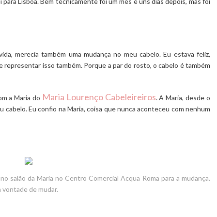
 para Lisboa. Bem tecnicamente foi um mês e uns dias depois, mas foi
da, merecia também uma mudança no meu cabelo. Eu estava feliz,
de representar isso também. Porque a par do rosto, o cabelo é também
Maria Lourenço Cabeleireiros
om a Maria do
. A Maria, desde o
eu cabelo. Eu confio na Maria, coisa que nunca aconteceu com nenhum
no salão da Maria no
Centro
Comercial
Acqua Roma
para a mudança.
 vontade de mudar.