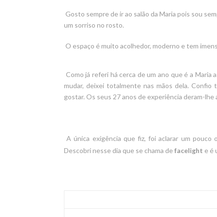
Gosto sempre de ir ao salão da Maria pois sou se
um sorriso no rosto.
O espaço é muito acolhedor, moderno e tem imensa
Como já referi há cerca de um ano que é a Maria a
mudar, deixei totalmente nas mãos dela. Confio t
gostar. Os seus 27 anos de experiência deram-lhe a
A única
exigência
que fiz, foi aclarar um pouco 
Des
cobri nesse dia que se chama de
facelight
e
é 