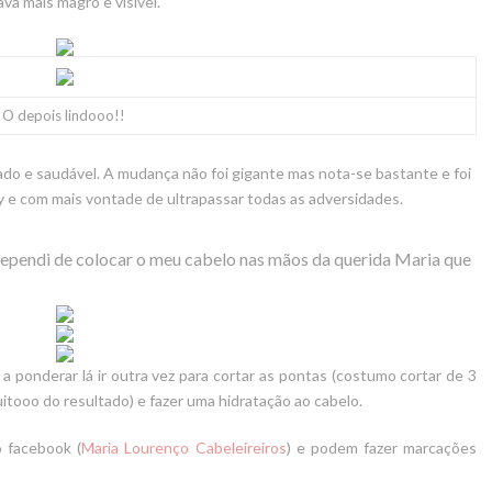
va mais magro e visível.
O depois lindooo!!
atado e saudável. A mudança não foi gigante mas nota-se bastante e foi
xy e com mais vontade de ultrapassar todas as adversidades.
rependi de colocar o meu cabelo nas mãos da querida Maria que
 ponderar lá ir outra vez para cortar as pontas (costumo cortar de 3
itooo do resultado) e fazer uma hidratação ao cabelo.
 facebook (
Maria Lourenço Cabeleireiros
) e podem fazer marcações