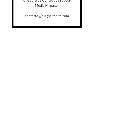
Criadora de Conteúdos | Social
Media Manager
contacto@blogsaltoalto.com