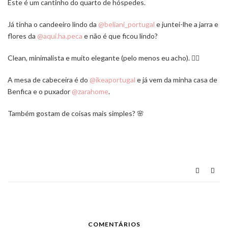
Este é um cantinho do quarto de hóspedes.
Já tinha o candeeiro lindo da
@beliani_portugal
e juntei-lhe a jarra e
flores da
@aqui.ha.peca
e não é que ficou lindo?
Clean, minimalista e muito elegante (pelo menos eu acho). 🤷‍♂️
A mesa de cabeceira é do
@ikeaportugal
e já vem da minha casa de
Benfica e o puxador
@zarahome
.
Também gostam de coisas mais simples? 🌸
COMENTÁRIOS