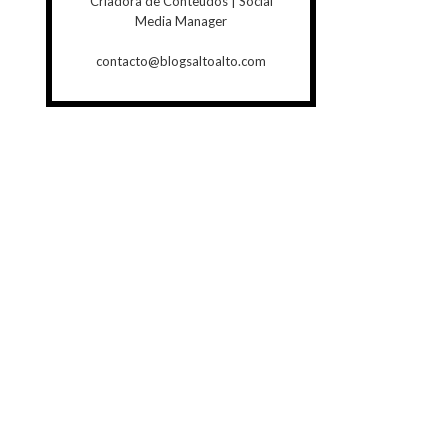
Criadora de Conteúdos | Social
Media Manager
contacto@blogsaltoalto.com