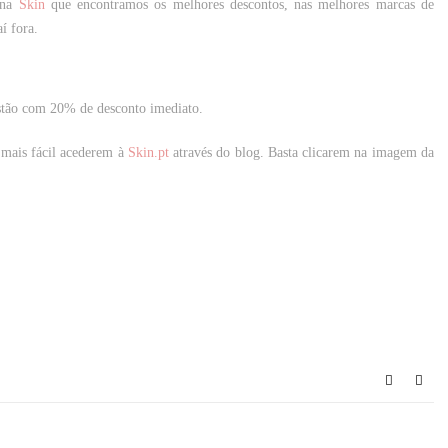
 na
Skin
que encontramos os melhores descontos, nas melhores marcas de
í fora.
tão com 20% de desconto imediato.
 mais fácil acederem à
Skin.pt
através do blog. Basta clicarem na imagem da