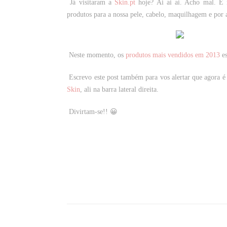
Já visitaram a
Skin.pt
hoje? Ai ai ai. Acho mal. É
produtos para a nossa pele, cabelo, maquilhagem e por a
Neste momento, os
produtos mais vendidos em 2013
es
Escrevo este post também para vos alertar que agora é
Skin
, ali na barra lateral direita.
Divirtam-se!! 😀