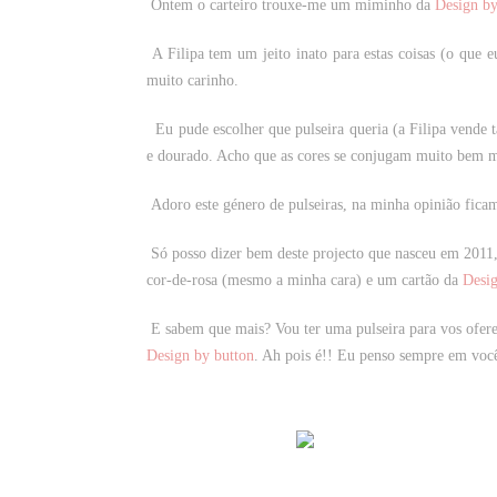
Ontem o carteiro trouxe-me um miminho da
Design by
A Filipa tem um jeito inato para estas coisas (o que eu
muito carinho.
Eu pude escolher que pulseira queria (a Filipa vende 
e dourado. Acho que as cores se conjugam muito bem
Adoro este género de pulseiras, na minha opinião fic
Só posso dizer bem deste projecto que nasceu em 2011
cor-de-rosa (mesmo a minha cara) e um cartão da
Desig
E sabem que mais? Vou ter uma pulseira para vos ofere
Design by button
. Ah pois é!! Eu penso sempre em voc