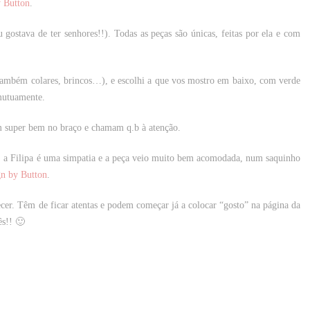
 Button
.
 gostava de ter senhores!!). Todas as peças são únicas, feitas por ela e com
também colares, brincos…), e escolhi a que vos mostro em baixo, com verde
 mutuamente.
am super bem no braço e chamam q.b à atenção.
, a Filipa é uma simpatia e a peça veio muito bem acomodada, num saquinho
n by Button
.
cer. Têm de ficar atentas e podem começar já a colocar “gosto” na página da
ês!! 🙂