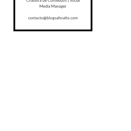
Criadora de Conteúdos | Social
Media Manager
contacto@blogsaltoalto.com