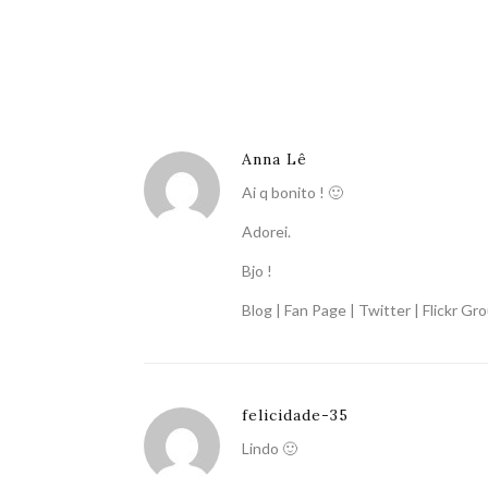
Anna Lê
Ai q bonito ! 🙂
Adorei.
Bjo !
Blog
|
Fan Page
|
Twitter
|
Flickr Gr
felicidade-35
Lindo 🙂