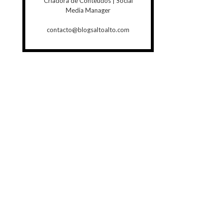
Criadora de Conteúdos | Social
Media Manager
contacto@blogsaltoalto.com