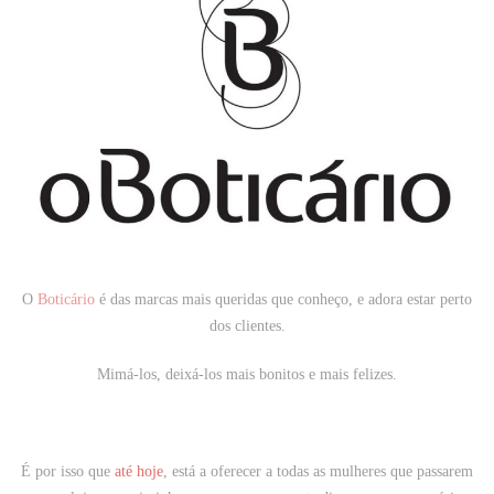
O
Boticário
é das marcas mais queridas que conheço, e adora estar perto
dos clientes.
Mimá-los, deixá-los mais bonitos e mais felizes.
É por isso que
até hoje
, está a oferecer a todas as mulheres que passarem