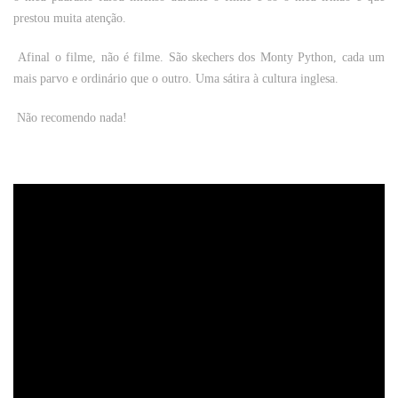
prestou muita atenção.
Afinal o filme, não é filme. São skechers dos Monty Python, cada um
mais parvo e ordinário que o outro. Uma sátira à cultura inglesa.
Não recomendo nada!