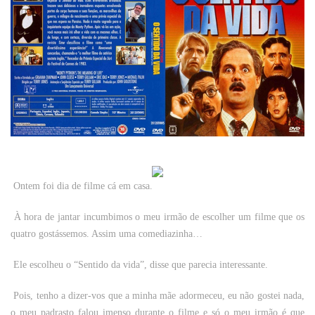
Ontem foi dia de filme cá em casa.
À hora de jantar incumbimos o meu irmão de escolher um filme que os
quatro gostássemos. Assim uma comediazinha…
Ele escolheu o “Sentido da vida”, disse que parecia interessante.
Pois, tenho a dizer-vos que a minha mãe adormeceu, eu não gostei nada,
o meu padrasto falou imenso durante o filme e só o meu irmão é que