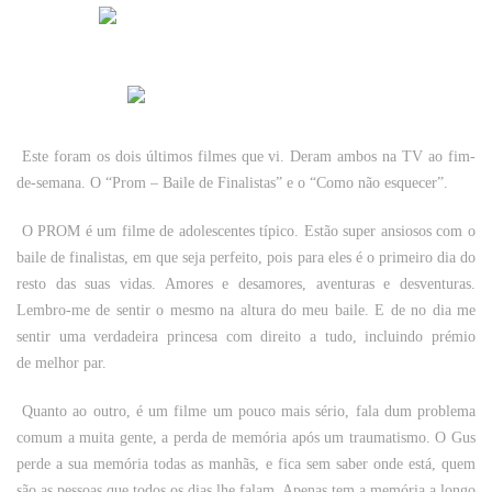
Este foram os dois últimos filmes que vi. Deram ambos na TV ao fim-
de-semana. O “Prom – Baile de Finalistas” e o “Como não esquecer”.
O PROM é um filme de adolescentes típico. Estão super ansiosos com o
baile de finalistas, em que seja perfeito, pois para eles é o primeiro dia do
resto das suas vidas. Amores e desamores, aventuras e desventuras.
Lembro-me de sentir o mesmo na altura do meu baile. E de no dia me
sentir uma verdadeira princesa com direito a tudo, incluindo prémio
de melhor par.
Quanto ao outro, é um filme um pouco mais sério, fala dum problema
comum a muita gente, a perda de memória após um traumatismo. O Gus
perde a sua memória todas as manhãs, e fica sem saber onde está, quem
são as pessoas que todos os dias lhe falam. Apenas tem a memória a longo