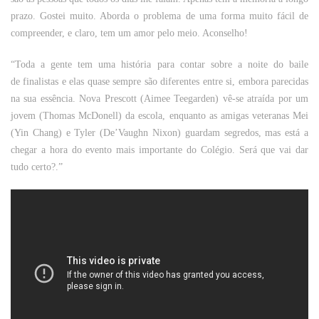
prazo. Gostei muito. Aborda o problema de uma forma muito fácil de
compreender, e claro, tem um amor pelo meio. Aconselho!
“Toda a gente tem uma história para contar sobre a noite do baile
de finalistas e elas quase sempre são diferentes entre si, embora parecidas
na sua essência. Nova Prescott (Aimee Teegarden) vê-se atraída por um
jovem (Thomas McDonell) da escola, enquanto as amigas veteranas Mei
(Yin Chang) e Tyler (De’Vaughn Nixon) guardam segredos, mas está a
chegar a hora do evento mais importante do Colégio. Será que vai dar
tudo certo?.”