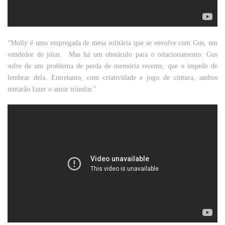
“Molly é uma empregada de mesa solitária que se envolve com Gus, um
vendedor de jóias. Mas há um obstáculo para o relacionamento: Gus
sofre de um problema de perda de memória recente, que o impede de
lembrar dela. Entretanto, com criatividade e jogo de cintura, ambos
tentarão fazer o amor triunfar.”