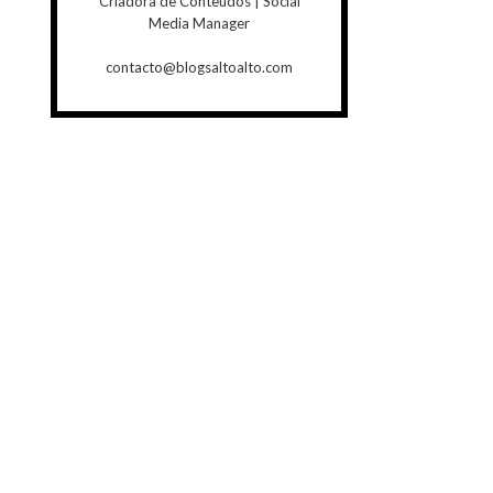
Criadora de Conteúdos | Social
Media Manager
contacto@blogsaltoalto.com