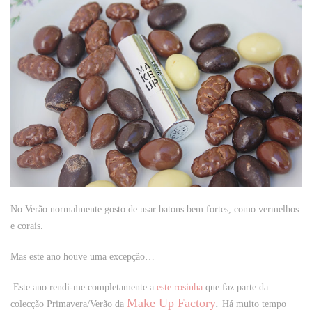
No Verão normalmente gosto de usar batons bem fortes, como vermelhos
e corais.
Mas este ano houve uma excepção…
Este ano rendi-me completamente a
este rosinha
que faz parte da
Make Up Factory
.
colecção Primavera/Verão da
Há muito tempo