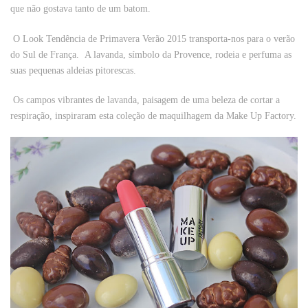
que não gostava tanto de um batom.
O Look Tendência de Primavera Verão 2015 transporta-nos para o verão
do Sul de França. A lavanda, símbolo da Provence, rodeia e perfuma as
suas pequenas aldeias pitorescas.
Os campos vibrantes de lavanda, paisagem de uma beleza de cortar a
respiração, inspiraram esta coleção de maquilhagem da Make Up Factory.