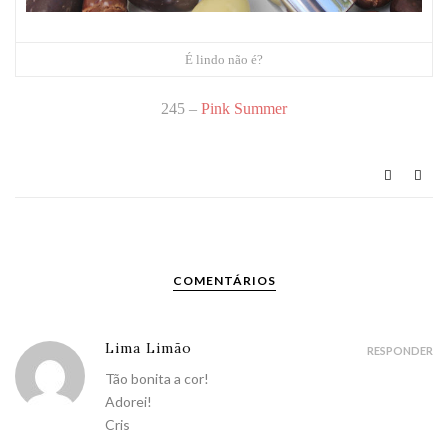
É lindo não é?
245 –
Pink Summer
COMENTÁRIOS
Lima Limão
RESPONDER
Tão bonita a cor!
Adorei!
Cris