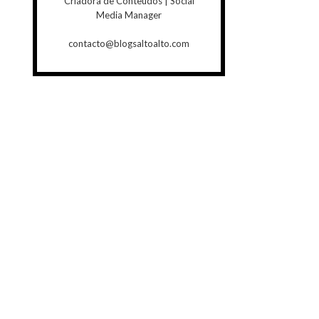
Criadora de Conteúdos | Social
Media Manager
contacto@blogsaltoalto.com