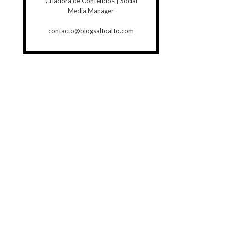
Criadora de Conteúdos | Social
Media Manager
contacto@blogsaltoalto.com