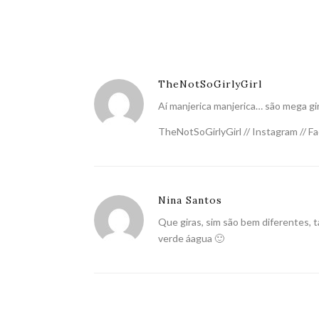
TheNotSoGirlyGirl
Aí manjerica manjerica… são mega gi
TheNotSoGirlyGirl
//
Instagram
//
Fa
Nina Santos
Que giras, sim são bem diferentes, t
verde áagua 🙂