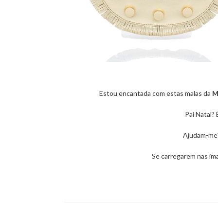
Estou encantada com estas malas da
M
Pai Natal? 
Ajudam-me?
Se carregarem nas im