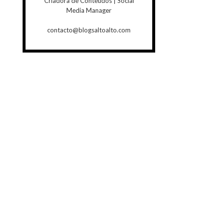
Criadora de Conteúdos | Social
Media Manager
contacto@blogsaltoalto.com