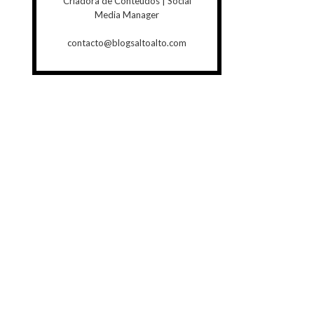
Criadora de Conteúdos | Social
Media Manager
contacto@blogsaltoalto.com