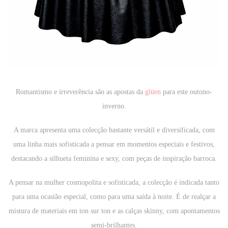
Romantismo e irreverência são as apostas da
glüen
para este outono-
inverno.
A marca apresenta uma colecção bastante versátil e diversificada, com
uma linha mais sofisticada a pensar em momentos especiais e festivos,
destacando a silhueta feminina e sexy, com peças de inspiração barroca.
A pensar na mulher cosmopolita e sofisticada, a colecção é indicada tanto
para uma ocasião especial, como para uma saída à noite.
É de realçar a
mistura de materiais em
ton sur ton
e as calças
skinny,
com apontamentos
semi-brilhantes
.