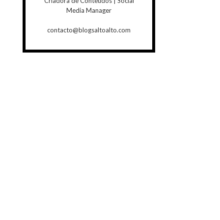
Criadora de Conteúdos | Social
Media Manager
contacto@blogsaltoalto.com