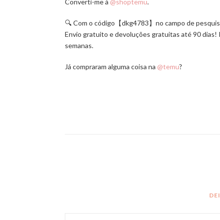
Converti-me à
@shoptemu
.
🔍 Com o código【dkg4783】no campo de pesquisa 
Envio gratuito e devoluções gratuitas até 90 dia
semanas.
Já compraram alguma coisa na
@temu
?
DE