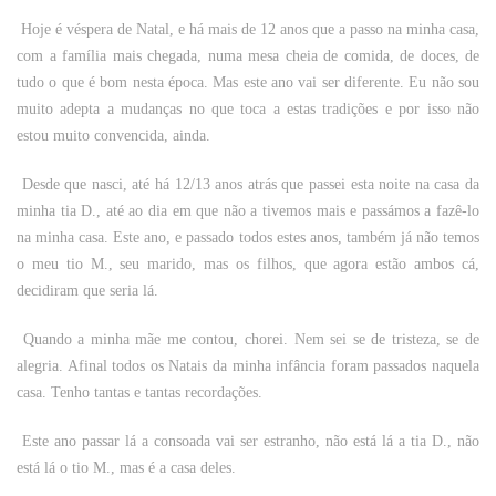
Hoje é véspera de Natal, e há mais de 12 anos que a passo na minha casa,
com a família mais chegada, numa mesa cheia de comida, de doces, de
tudo o que é bom nesta época. Mas este ano vai ser diferente. Eu não sou
muito adepta a mudanças no que toca a estas tradições e por isso não
estou muito convencida, ainda.
Desde que nasci, até há 12/13 anos atrás que passei esta noite na casa da
minha tia D., até ao dia em que não a tivemos mais e passámos a fazê-lo
na minha casa. Este ano, e passado todos estes anos, também já não temos
o meu tio M., seu marido, mas os filhos, que agora estão ambos cá,
decidiram que seria lá.
Quando a minha mãe me contou, chorei. Nem sei se de tristeza, se de
alegria. Afinal todos os Natais da minha infância foram passados naquela
casa. Tenho tantas e tantas recordações.
Este ano passar lá a consoada vai ser estranho, não está lá a tia D., não
está lá o tio M., mas é a casa deles.