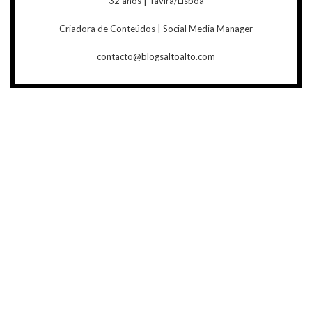
32 anos | Tavira/Lisboa
Criadora de Conteúdos | Social Media Manager
contacto@blogsaltoalto.com