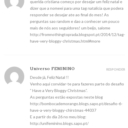
querida cristiana começo por desejar um feliz natal e
dizer que a nomeei para uma tag natalicia que podera
responder se desejar ate ao final do mes! As
perguntas sao random e dao a conhecer um pouco
mais de nós aos seguidores! um beijo, salome
http://fromnothingtoprada.blogspot.pt/2014/12/tag-
have-very-bloggy-christmas.html#more
Universo FEMININO
RESPONDER
Desde já, Feliz Natal !!
Venho aqui convidar-te para fazeres parte do desafio
” Have a Very Bloggy Christmas”.
As perguntas estão expostas neste blog
http://bombocademorango.blogs.sapo.pt/desafio-6-
have-a-very-bloggy-chirstmas-44037
E a partir do dia 26 no meu blog:
http://unifeminino.blogs.sapo.pt/