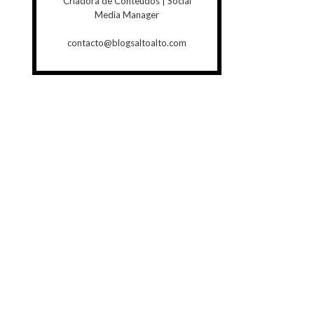
Criadora de Conteúdos | Social
Media Manager
contacto@blogsaltoalto.com