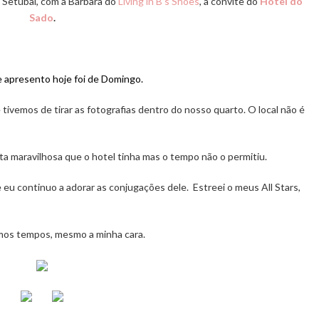
 Setúbal, com a Bárbara do
Living in B’s Shoes
, a convite do
Hotel do
Sado
.
e apresento hoje foi de Domingo.
ivemos de tirar as fotografias dentro do nosso quarto. O local não é
ta maravilhosa que o hotel tinha mas o tempo não o permitiu.
eu continuo a adorar as conjugações dele. Estreei o meus All Stars,
timos tempos, mesmo a minha cara.