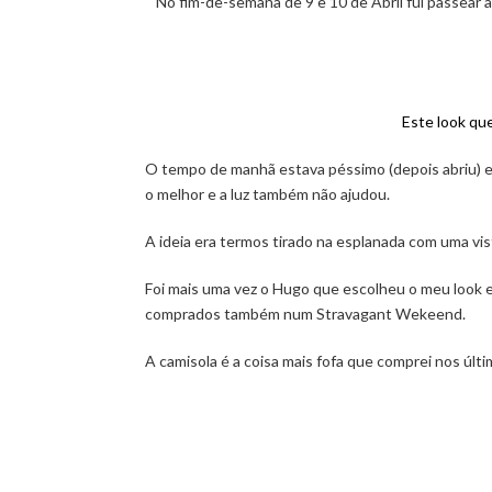
No fim-de-semana de 9 e 10 de Abril fui passear a
Este look qu
O tempo de manhã estava péssimo (depois abriu) e t
o melhor e a luz também não ajudou.
A ideia era termos tirado na esplanada com uma vis
Foi mais uma vez o Hugo que escolheu o meu look e 
comprados também num Stravagant Wekeend.
A camisola é a coisa mais fofa que comprei nos úl