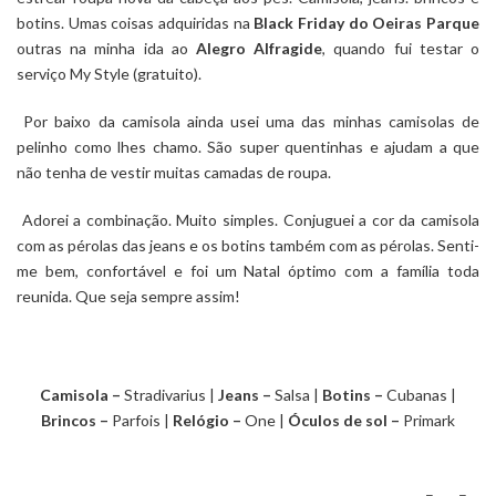
botins. Umas coisas adquiridas na
Black Friday do Oeiras Parque
outras na minha ida ao
Alegro Alfragide
, quando fui testar o
serviço My Style (gratuito).
Por baixo da camisola ainda usei uma das minhas camisolas de
pelinho como lhes chamo. São super quentinhas e ajudam a que
não tenha de vestir muitas camadas de roupa.
Adorei a combinação. Muito simples. Conjuguei a cor da camisola
com as pérolas das jeans e os botins também com as pérolas. Senti-
me bem, confortável e foi um Natal óptimo com a família toda
reunida. Que seja sempre assim!
Camisola –
Stradivarius |
Jeans –
Salsa |
Botins –
Cubanas |
Brincos –
Parfois |
Relógio –
One |
Óculos de sol –
Primark