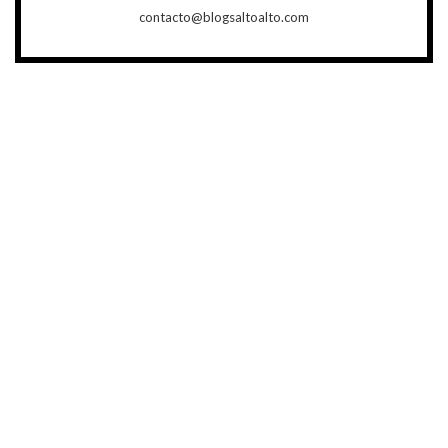
contacto@blogsaltoalto.com