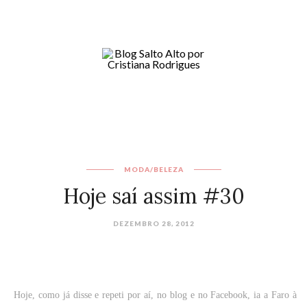
MODA/BELEZA
Hoje saí assim #30
DEZEMBRO 28, 2012
Hoje, como já disse e repeti por aí, no blog e no Facebook, ia a Faro à