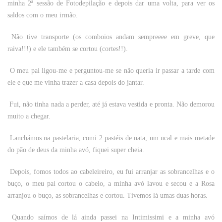
minha 2ª sessão de Fotodepilação e depois dar uma volta, para ver os
saldos com o meu irmão.
Não tive transporte (os comboios andam sempreeee em greve, que
raiva!!!) e ele também se cortou (cortes!!).
O meu pai ligou-me e perguntou-me se não queria ir passar a tarde com
ele e que me vinha trazer a casa depois do jantar.
Fui, não tinha nada a perder, até já estava vestida e pronta. Não demorou
muito a chegar.
Lanchámos na pastelaria, comi 2 pastéis de nata, um ucal e mais metade
do pão de deus da minha avó, fiquei super cheia.
Depois, fomos todos ao cabeleireiro, eu fui arranjar as sobrancelhas e o
buço, o meu pai cortou o cabelo, a minha avó lavou e secou e a Rosa
arranjou o buço, as sobrancelhas e cortou. Tivemos lá umas duas horas.
Quando saímos de lá ainda passei na Intimissimi e a minha avó