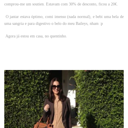
comprou-me um soutien. Estavam com 30% de desconto, ficou a 20€.
O jantar estava óptimo, comi imenso (nada normal), e bebi uma bela de
uma sangria e para digestivo o belo do meu Baileys, nham :p
Agora já estou em casa, no quentinho.