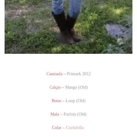
Camisola –
Primark 2012
Calças –
Mango (Old)
Botas –
Loop (Old)
Mala –
Parfois (Old)
Colar –
Cochilolla