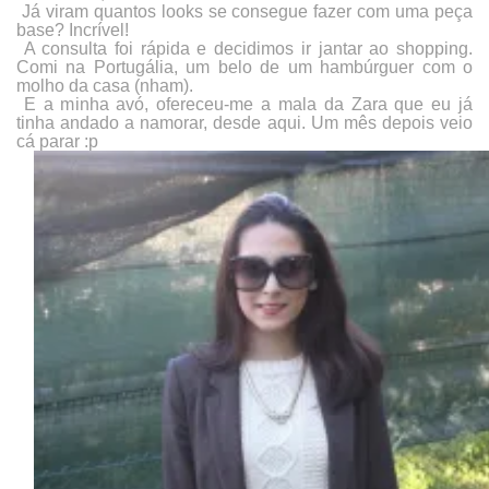
Já viram quantos looks se consegue fazer com uma peça
base? Incrível!
A consulta foi rápida e decidimos ir jantar ao shopping.
Comi na Portugália, um belo de um hambúrguer com o
molho da casa (nham).
E a minha avó, ofereceu-me a mala da Zara que eu já
tinha andado a namorar, desde
aqui
. Um mês depois veio
cá parar :p