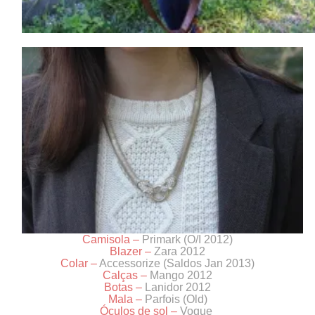
Camisola –
Primark (O/I 2012)
Blazer –
Zara 2012
Colar –
Accessorize (Saldos Jan 2013)
Calças –
Mango 2012
Botas –
Lanidor 2012
Mala –
Parfois (Old)
Óculos de sol –
Vogue