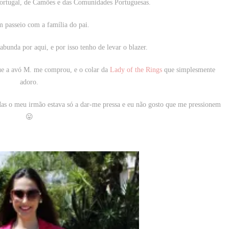
Portugal, de Camões e das Comunidades Portuguesas.
 passeio com a família do pai.
abunda por aqui, e por isso tenho de levar o blazer.
que a avó M. me comprou, e o colar da
Lady of the Rings
que simplesmente
adoro.
Mas o meu irmão estava só a dar-me pressa e eu não gosto que me pressionem
😛