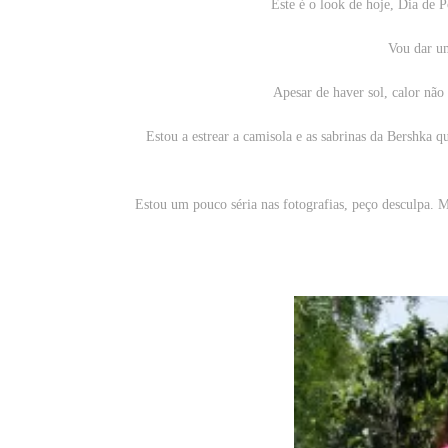
Este é o look de hoje, Dia de 
Vou dar um
Apesar de haver sol, calor não 
Estou a estrear a camisola e as sabrinas da Bershka 
Estou um pouco séria nas fotografias, peço desculpa. 