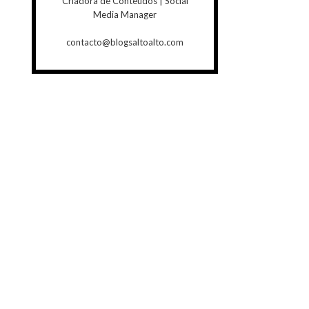
Criadora de Conteúdos | Social
Media Manager
contacto@blogsaltoalto.com