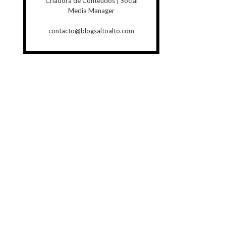
Criadora de Conteúdos | Social
Media Manager
contacto@blogsaltoalto.com