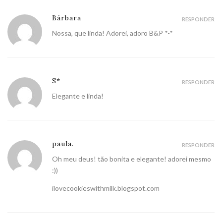
Bárbara
RESPONDER
Nossa, que linda! Adorei, adoro B&P *-*
S*
RESPONDER
Elegante e linda!
paula.
RESPONDER
Oh meu deus! tão bonita e elegante! adorei mesmo
:))
ilovecookieswithmilk.blogspot.com