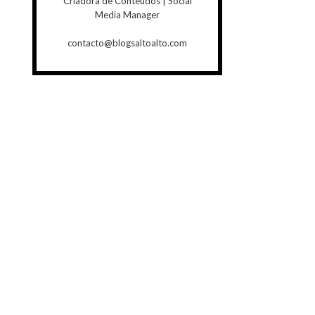
Criadora de Conteúdos | Social
Media Manager
contacto@blogsaltoalto.com