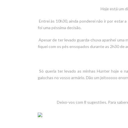
Hoje está um d
Entrei às 10h30, ainda ponderei não ir por estar a 
foi uma péssima decisão.
Apesar de ter levado guarda-chuva apanhei uma mo
fiquei com os pés ensopados durante as 2h30 de aul
Só queria ter levado as minhas
Hunter
hoje e na
galochas no vosso armário. Dão um jeitooooo enor
Deixo-vos com 8 sugestões. Para saber