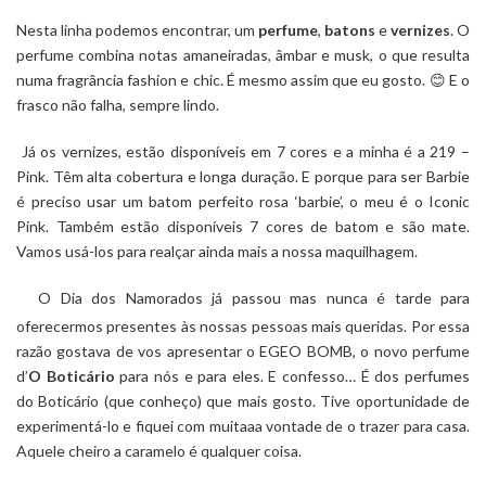
Nesta linha podemos encontrar, um
perfume
,
batons
e
vernizes
. O
perfume combina notas amaneiradas, âmbar e musk, o que resulta
numa fragrância fashion e chic. É mesmo assim que eu gosto. 😊 E o
frasco não falha, sempre lindo.
Já os vernizes, estão disponíveis em 7 cores e a minha é a 219 –
Pink. Têm alta cobertura e longa duração. E porque para ser Barbie
é preciso usar um batom perfeito rosa ‘barbie’, o meu é o Iconic
Pink. Também estão disponíveis 7 cores de batom e são mate.
Vamos usá-los para realçar ainda mais a nossa maquilhagem.
O Dia dos Namorados já passou mas nunca é tarde para
oferecermos presentes às nossas pessoas mais queridas. Por essa
razão gostava de vos apresentar o EGEO BOMB, o novo perfume
d’
O Boticário
para nós e para eles. E confesso… É dos perfumes
do Boticário (que conheço) que mais gosto. Tive oportunidade de
experimentá-lo e fiquei com muitaaa vontade de o trazer para casa.
Aquele cheiro a caramelo é qualquer coisa.