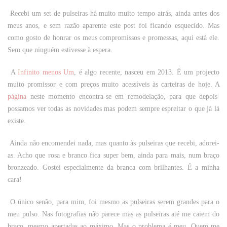
Recebi um set de pulseiras há muito muito tempo atrás, ainda antes dos
meus anos, e sem razão aparente este post foi ficando esquecido. Mas
como gosto de honrar os meus compromissos e promessas, aqui está ele.
Sem que ninguém estivesse à espera.
A
Infinito menos Um
, é algo recente, nasceu em 2013. É um projecto
muito promissor e com preços muito acessíveis às carteiras de hoje. A
página
neste momento encontra-se em remodelação, para que depois
possamos ver todas as novidades mas podem sempre espreitar o que já lá
existe.
Ainda não encomendei nada, mas quanto às pulseiras que recebi, adorei-
as. Acho que rosa e branco fica super bem, ainda para mais, num braço
bronzeado. Gostei especialmente da branca com brilhantes. É a minha
cara!
O único senão, para mim, foi mesmo as pulseiras serem grandes para o
meu pulso. Nas fotografias não parece mas as pulseiras até me caiem do
braço, mesmo apertadas ao máximo. Mas o problema é meu. Quem me