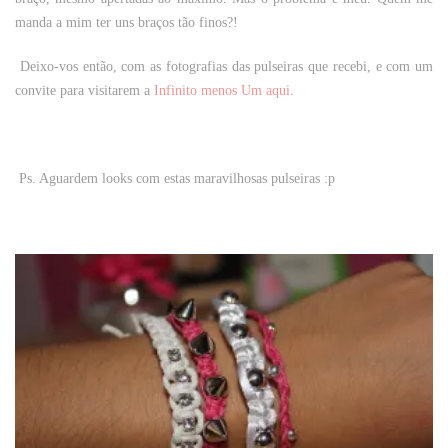
manda a mim ter uns braços tão finos?!
Deixo-vos então, com as fotografias das pulseiras que recebi, e com um
convite para visitarem a
Infinito menos Um aqui
.
Ps. Aguardem looks com estas maravilhosas pulseiras :p