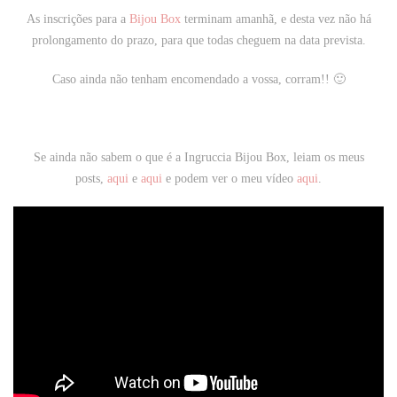
As inscrições para a
Bijou Box
terminam amanhã, e desta vez não há
prolongamento do prazo, para que todas cheguem na data prevista.
Caso ainda não tenham encomendado a vossa, corram!! 🙂
Se ainda não sabem o que é a Ingruccia Bijou Box, leiam os meus
posts,
aqui
e
aqui
e podem ver o meu vídeo
aqui
.