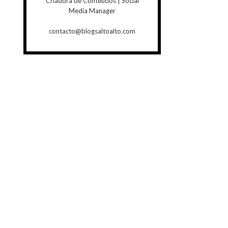
Criadora de Conteúdos | Social
Media Manager
contacto@blogsaltoalto.com