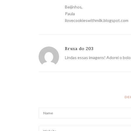
Beijinhos,
Paula
ilovecookieswithmilk.blogspot.com
Bruxa do 203
Lindas essas imagens! Adorei o bol
DE