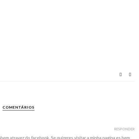
COMENTÁRIOS
RESPONDER
ambem atravez do facebook. Se quizeres visitar a minha pagina es bem