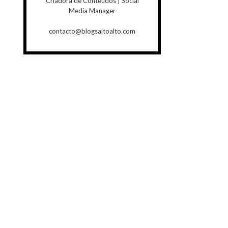
Criadora de Conteúdos | Social
Media Manager
contacto@blogsaltoalto.com