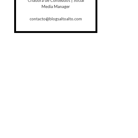
Criadora de Conteúdos | Social
Media Manager
contacto@blogsaltoalto.com