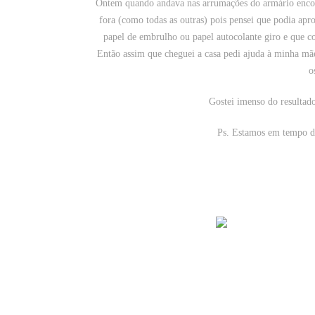
Ontem quando andava nas arrumações do armário encon
fora (como todas as outras) pois pensei que podia apr
papel de embrulho ou papel autocolante giro e que c
Então assim que cheguei a casa pedi ajuda à minha mãe
o
Gostei imenso do resultad
Ps. Estamos em tempo de 