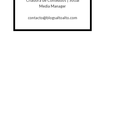
Criadora de Conteúdos | Social
Media Manager
contacto@blogsaltoalto.com