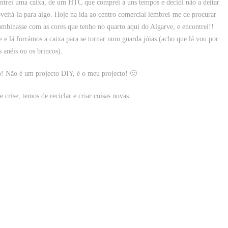
trei uma caixa, de um HTC que comprei à uns tempos e decidi não a deitar
oveitá-la para algo. Hoje na ida ao centro comercial lembrei-me de procurar
ombinasse com as cores que tenho no quarto aqui do Algarve, e encontrei!!
 e lá forrámos a caixa para se tornar num guarda jóias (acho que lá vou por
s anéis ou os brincos).
o! Não é um projecto DIY, é o meu projecto! 🙂
crise, temos de reciclar e criar coisas novas.