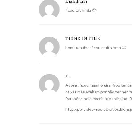
Kishikiari
ficou tão linda 🙂
THINK IN PINK
bom trabalho, ficou muito bem 🙂
A.
Adorei, ficou mesmo gira! Vou tent
caixas mas acabam por não ter nenh
Parabéns pelo excelente trabalho! B
http://perdidos-mas-achados.blogs