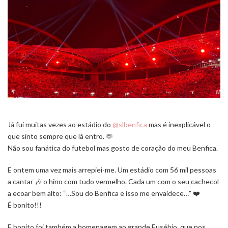
Já fui muitas vezes ao estádio do
@slbenfica
mas é inexplicável o
que sinto sempre que lá entro. 🫶
Não sou fanática do futebol mas gosto de coração do meu Benfica.
E ontem uma vez mais arrepiei-me. Um estádio com 56 mil pessoas
a cantar 🎶 o hino com tudo vermelho. Cada um com o seu cachecol
a ecoar bem alto: “…Sou do Benfica e isso me envaidece…” ❤️
É bonito!!!
E bonito foi também a homenagem ao grande Eusébio, que nos