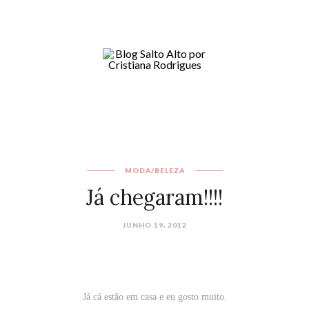
MODA/BELEZA
Já chegaram!!!!
JUNHO 19, 2012
Já cá estão em casa e eu gosto muito.