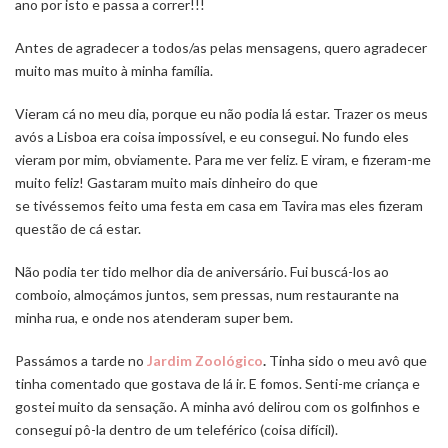
ano por isto e passa a correr!!!
Antes de agradecer a todos/as pelas mensagens, quero agradecer
muito mas muito à minha família.
Vieram cá no meu dia, porque eu não podia lá estar. Trazer os meus
avós a Lisboa era coisa impossível, e eu consegui. No fundo eles
vieram por mim, obviamente. Para me ver feliz. E viram, e fizeram-me
muito feliz! Gastaram muito mais dinheiro do que
se tivéssemos feito uma festa em casa em Tavira mas eles fizeram
questão de cá estar.
Não podia ter tido melhor dia de aniversário. Fui buscá-los ao
comboio, almoçámos juntos, sem pressas, num restaurante na
minha rua, e onde nos atenderam super bem.
Passámos a tarde no
Jardim Zoológico
.
Tinha sido o meu avô que
tinha comentado que gostava de lá ir. E fomos. Senti-me criança e
gostei muito da sensação. A minha avó delirou com os golfinhos e
consegui pô-la dentro de um teleférico (coisa difícil).