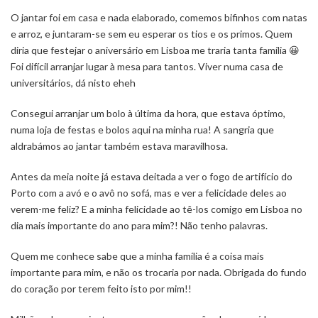
O jantar foi em casa e nada elaborado, comemos bifinhos com natas
e arroz, e juntaram-se sem eu esperar os tios e os primos. Quem
diria que festejar o aniversário em Lisboa me traria tanta família 😀
Foi difícil arranjar lugar à mesa para tantos. Viver numa casa de
universitários, dá nisto eheh
Consegui arranjar um bolo à última da hora, que estava óptimo,
numa loja de festas e bolos aqui na minha rua! A sangria que
aldrabámos ao jantar também estava maravilhosa.
Antes da meia noite já estava deitada a ver o fogo de artifício do
Porto com a avó e o avô no sofá, mas e ver a felicidade deles ao
verem-me feliz? E a minha felicidade ao tê-los comigo em Lisboa no
dia mais importante do ano para mim?! Não tenho palavras.
Quem me conhece sabe que a minha família é a coisa mais
importante para mim, e não os trocaria por nada. Obrigada do fundo
do coração por terem feito isto por mim!!