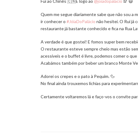
Fui ao Chinês 🇨🇳E logo ao
@joiadopalacio
🥢 😃
Quem me segue diariamente sabe que não sou a mai
ir conhecer o
#JóiaDoPalácio
não hesitei. O Rui já c
restaurante já bastante conhecido e fica na Rua La
A verdade é que gostei! E fomos super bem recebi
O restaurante esteve sempre cheio mas estão semp
acessíveis e o buffet é livre, podemos comer o que
Acabámos também por beber um branco Monte Vel
Adorei os crepes e o pato à Pequim. 🦆
No final ainda trouxemos líchias para experimenta
Certamente voltaremos lá e faço-vos o convite par