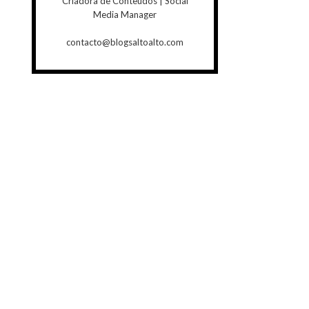
Criadora de Conteúdos | Social
Media Manager
contacto@blogsaltoalto.com