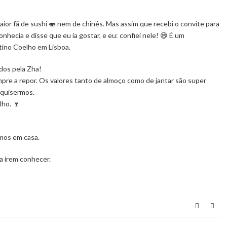
or fã de sushi 🍣 nem de chinês. Mas assim que recebi o convite para
onhecia e disse que eu ia gostar, e eu: confiei nele! 😄 É um
tino Coelho em Lisboa.
dos pela Zha!
re a repor. Os valores tanto de almoço como de jantar são super
 quisermos.
ho. 🍷
rmos em casa.
a irem conhecer.