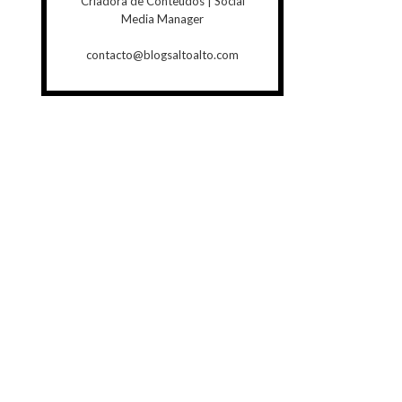
Criadora de Conteúdos | Social
Media Manager
contacto@blogsaltoalto.com