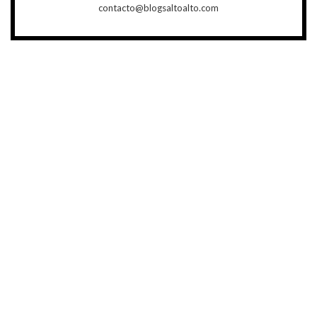
contacto@blogsaltoalto.com