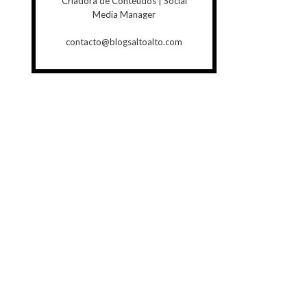
Criadora de Conteúdos | Social
Media Manager
contacto@blogsaltoalto.com