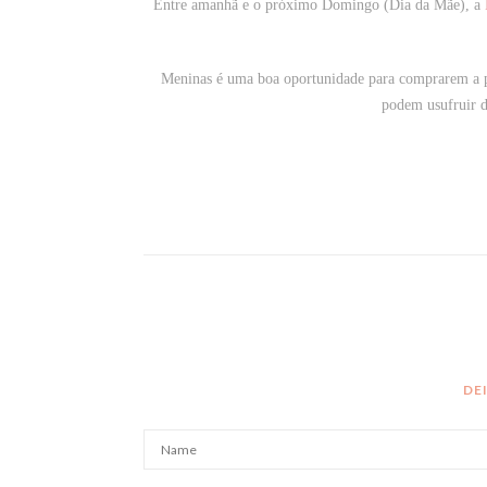
Entre amanhã e o próximo Domingo (Dia da Mãe), a
Meninas é uma boa oportunidade para comprarem a p
podem usufruir 
DE