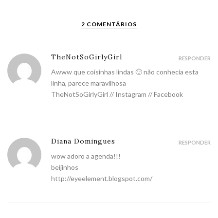
2 COMENTÁRIOS
TheNotSoGirlyGirl
RESPONDER
Awww que coisinhas lindas 🙂 não conhecia esta
linha, parece maravilhosa
TheNotSoGirlyGirl
//
Instagram
//
Facebook
Diana Domingues
RESPONDER
wow adoro a agenda!!!
beijinhos
http://eyeelement.blogspot.com/