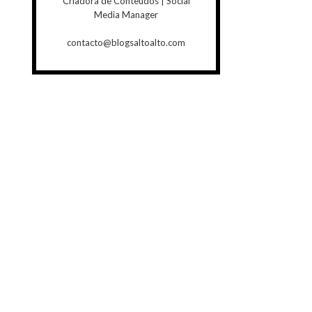
Criadora de Conteúdos | Social
Media Manager
contacto@blogsaltoalto.com