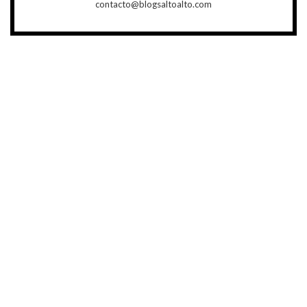
contacto@blogsaltoalto.com