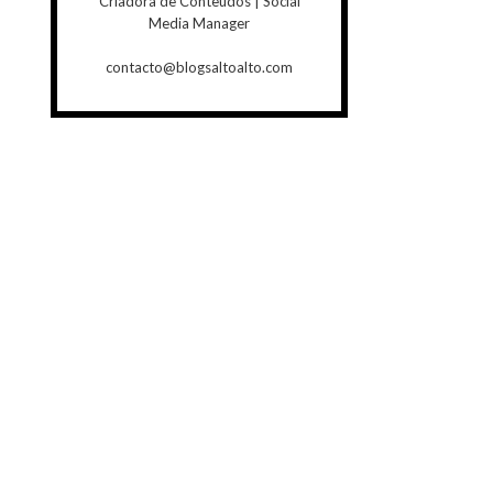
Criadora de Conteúdos | Social
Media Manager
contacto@blogsaltoalto.com