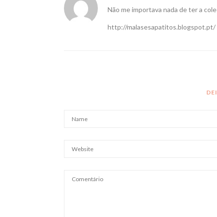
Não me importava nada de ter a col
http://malasesapatitos.blogspot.pt/
DE