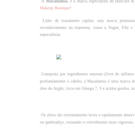
A
Macadamia
, é a marca especialista de Haircare 
Makeup Boutique
!
Líder de tratamento capilar, esta marca premium 
reconhecimento da imprensa, como a Vogue, Elle e Va
especialistas.
Composta por ingredientes naturais (livre de sulfato
profundamente o cabelo, a Macadamia é uma marca in
óleo de Argão, ricos em Omega 7, 9 e ácidos gordos, n
Os óleos são extremamente leves e rapidamente absorvi
ou quebradiço, tornando-o visivelmente mais vigoroso, b