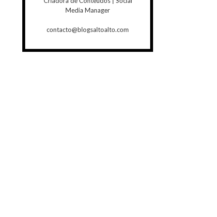
Criadora de Conteúdos | Social
Media Manager
contacto@blogsaltoalto.com