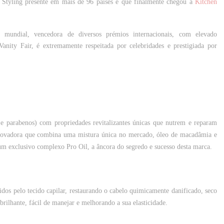
& Styling presente em mais de 96 países e que finalmente chegou à
Kitchen
mundial, vencedora de diversos prémios internacionais, com elevado
nity Fair, é extremamente respeitada por celebridades e prestigiada por
s e parabenos) com propriedades revitalizantes únicas que nutrem e reparam
ovadora que combina uma mistura única no mercado, óleo de macadâmia e
um exclusivo complexo Pro Oil, a âncora do segredo e sucesso desta marca.
dos pelo tecido capilar, restaurando o cabelo quimicamente danificado, seco
rilhante, fácil de manejar e melhorando a sua elasticidade.