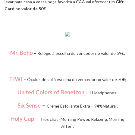
levar para casa a vossa peça favorita a C&A vai oferecer um
Gift
Card no valor de 50€
.
Mr. Boho
–
Relógio à escolha do vencedor no valor de 59€;
TIW
I
–
Óculos de sol à escolha do vencedor no valor de 70€;
United Colors of Benetton
–
1 Headphones;
Six Sense
–
Creme Esfoliante Extra – 94%Natural;
Holy Cup
–
Três chás (Morning Power, Relaxing, Morning
After);